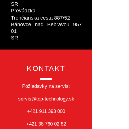
SR
Prevádzka
Trenčianska cesta 887/52
Bánovce nad Bebravou 957
01
SR
KONTAKT
Požiadavky na servis:
servis@tcp-technology.sk
+421 911 393 000
+421 38 760 02 82